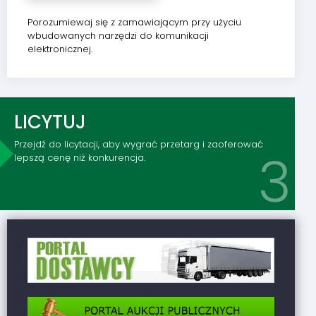
Porozumiewaj się z zamawiającym przy użyciu
wbudowanych narzędzi do komunikacji
elektronicznej.
LICYTUJ
Przejdź do licytacji, aby wygrać przetarg i zaoferować
lepszą cenę niż konkurencja.