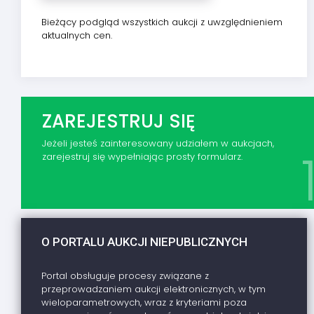
Bieżący podgląd wszystkich aukcji z uwzględnieniem
aktualnych cen.
ZAREJESTRUJ SIĘ
Jeżeli jesteś zainteresowany udziałem w aukcjach,
zarejestruj się wypełniając prosty formularz.
O PORTALU AUKCJI NIEPUBLICZNYCH
Portal obsługuje procesy związane z
przeprowadzaniem aukcji elektronicznych, w tym
wieloparametrowych, wraz z kryteriami poza