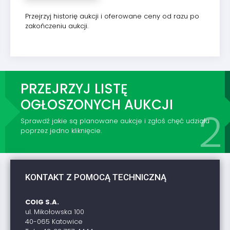
Przejrzyj historię aukcji i oferowane ceny od razu po
zakończeniu aukcji.
PRZEJRZYJ LISTĘ
OGŁOSZONYCH AUKCJI
Sprawdź jakie są planowane aukcje i zgłoś chęć udziału
poprzez jedno kliknięcie.
KONTAKT Z POMOCĄ TECHNICZNĄ
COIG S.A.
ul. Mikołowska 100
40-065 Katowice